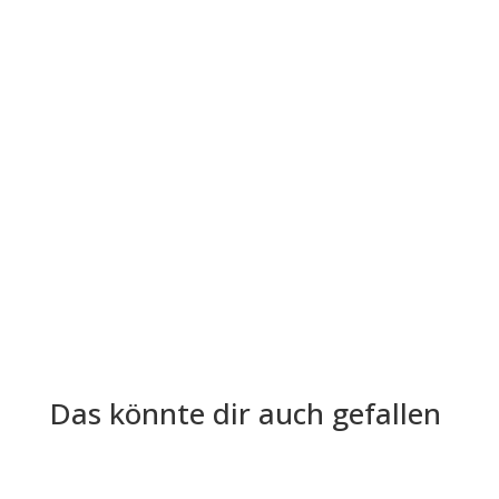
Die Lohn- und Gehaltsabrechnung ist aus der
Welt der Arbeitgeber und Arbeitnehmer nicht
mehr wegzudenken. Trotz ihrer...
Das könnte dir auch gefallen