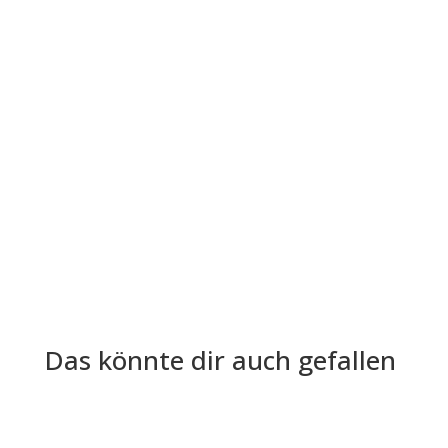
Die Lohn- und Gehaltsabrechnung ist aus der
Welt der Arbeitgeber und Arbeitnehmer nicht
mehr wegzudenken. Trotz ihrer...
Das könnte dir auch gefallen