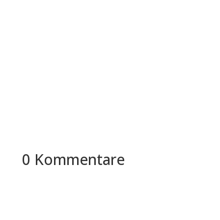
Was verbirgt sich hinter diesem Begriff "White
Dollar Worker"? In diesem Artikel werden wir uns
eingehend mit der...
0 Kommentare