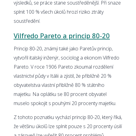
výsledků, se práce stane soustředěnější. Při snaze
splnit 100 % všech úkolů hrozí riziko ztráty
soustředění.
Vilfredo Pareto a princip 80-20
Princip 80-20, známý také jako Paretův princip,
vytvořil italský inženýr, sociolog a ekonom Vilfredo
Pareto. V roce 1906 Pareto zkoumal rozdělení
vlastnictví půdy v Itálii a zjistil, že přibližně 20 %
obyvatelstva vlastní přibližně 80 % státního
majetku. Na oplátku se 80 procent obyvatel
muselo spokojit s pouhými 20 procenty majetku.
Z tohoto poznatku vychází princip 80-20, který říká,
že většinu úkolů lze splnit pouze s 20 procenty úsilí
a zároveň lze vyřešit 80 procent problémů.