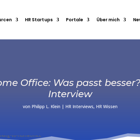
urcen
HR Startups
Portale
Über mich
Ne
me Office: Was passt besser?
Interview
von
Philipp L. Klein
|
HR Interviews
,
HR Wissen