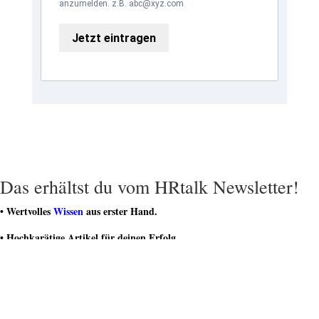
anzumelden. z.B. abc@xyz.com
Jetzt eintragen
Das erhältst du vom HRtalk Newsletter!
• Wertvolles
Wissen
aus erster Hand.
• Hochkarätige Artikel für deinen Erfolg.
• Regelmäßige
Geschenke und Gutscheine
.
• Teilnahme an spannenden
Gewinnspielen
.
• Teil einer dynamischen Community von HR-Experten sein.