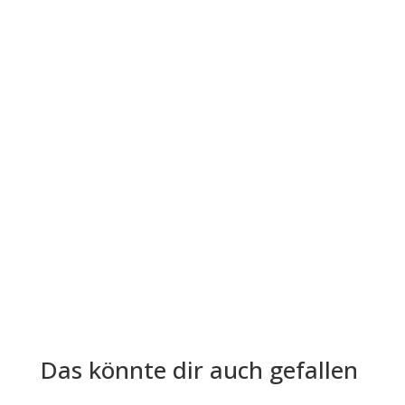
Die Lohn- und Gehaltsabrechnung ist aus der
Welt der Arbeitgeber und Arbeitnehmer nicht
mehr wegzudenken. Trotz ihrer...
Das könnte dir auch gefallen