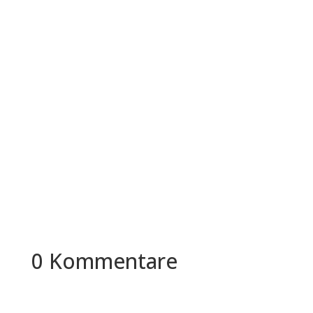
Was verbirgt sich hinter diesem Begriff "White
Dollar Worker"? In diesem Artikel werden wir uns
eingehend mit der...
0 Kommentare