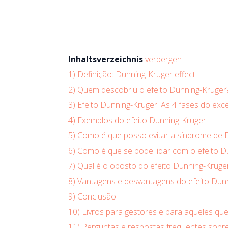
Inhaltsverzeichnis
verbergen
1)
Definição: Dunning-Kruger effect
2)
Quem descobriu o efeito Dunning-Kruger
3)
Efeito Dunning-Kruger: As 4 fases do exc
4)
Exemplos do efeito Dunning-Kruger
5)
Como é que posso evitar a síndrome de 
6)
Como é que se pode lidar com o efeito 
7)
Qual é o oposto do efeito Dunning-Kruge
8)
Vantagens e desvantagens do efeito Dun
9)
Conclusão
10)
Livros para gestores e para aqueles qu
11)
Perguntas e respostas frequentes sobre