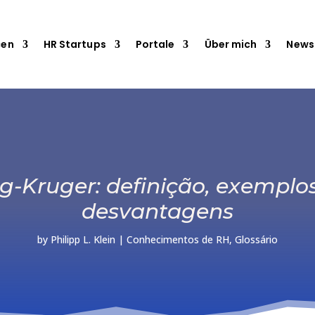
cen
HR Startups
Portale
Über mich
News
g-Kruger: definição, exemplo
desvantagens
by
Philipp L. Klein
|
Conhecimentos de RH
,
Glossário