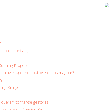
?
esso de confiança
Dunning-Kruger?
Dunning-Kruger nos outros sem os magoar?
r?
ning-Kruger
e querem tornar-se gestores
 o efeito de Dunning-Kruger