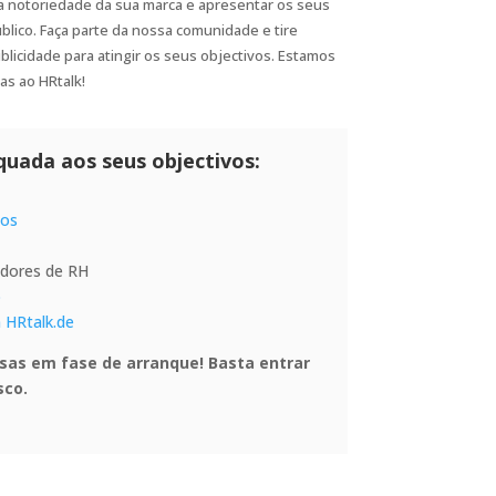
 notoriedade da sua marca e apresentar os seus
blico. Faça parte da nossa comunidade e tire
blicidade para atingir os seus objectivos. Estamos
as ao HRtalk!
quada aos seus objectivos:
tos
cedores de RH
o
m HRtalk.de
as em fase de arranque! Basta entrar
sco.