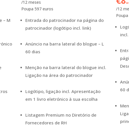
€8
/12 meses
Poupa 597 euros
/12 m
Poupa 
e – M
Entrada do patrocinador na página do
Logó
patrocinador (logótipo incl. link)
incl
rónico
Anúncio na barra lateral do blogue – L
Entr
60 dias
pági
Des
e
Menção na barra lateral do blogue incl.
Ligação na área do patrocinador
Anún
60 d
tros
Logótipo, ligação incl. Apresentação
em 1 livro eletrónico à sua escolha
Menç
Liga
Listagem Premium no Diretório de
prin
Fornecedores de RH