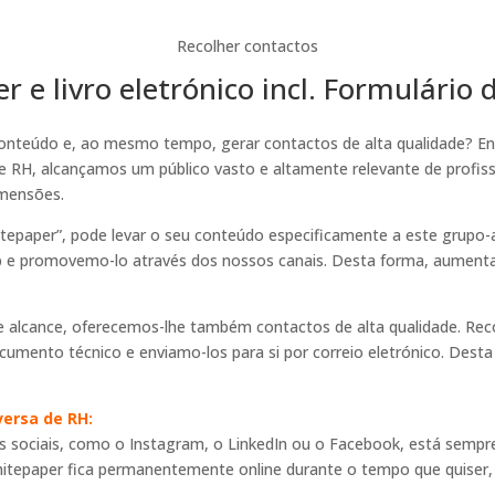
Recolher contactos
r e livro eletrónico incl. Formulário
nteúdo e, ao mesmo tempo, gerar contactos de alta qualidade? Então
 RH, alcançamos um público vasto e altamente relevante de profiss
imensões.
tepaper”, pode levar o seu conteúdo especificamente a este grupo-
e promovemo-lo através dos nossos canais. Desta forma, aumenta a 
e alcance, oferecemos-lhe também contactos de alta qualidade. Re
umento técnico e enviamo-los para si por correio eletrónico. Desta 
versa de RH:
s sociais, como o Instagram, o LinkedIn ou o Facebook, está sempr
itepaper fica permanentemente online durante o tempo que quiser, s