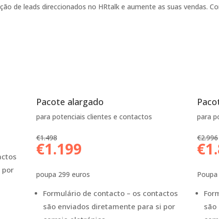
ação de leads direccionados no HRtalk e aumente as suas vendas. Co
Pacote alargado
Pacot
para potenciais clientes e contactos
para p
€1.498
€2.996
€1.199
€1
actos
 por
poupa 299 euros
Poupa 
Formulário de contacto – os contactos
Form
são enviados diretamente para si por
são 