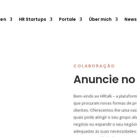
cen
HR Startups
Portale
Über mich
News
COLABORAÇÃO
Anuncie no
Bem-vindo ao HRtalk – a plataform
que procuram novas formas de pr
clientes. Oferecemos-lhe uma vas
quais pode atingir o seu grupo-al
negócio ou expandir o seu negóci
adequadas às suas necessidades. A