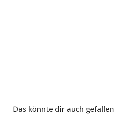
Die Lohn- und Gehaltsabrechnung ist aus der
Welt der Arbeitgeber und Arbeitnehmer nicht
mehr wegzudenken. Trotz ihrer...
Das könnte dir auch gefallen