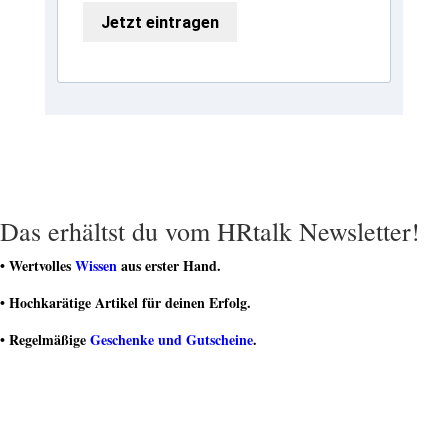
Jetzt eintragen
Das erhältst du vom HRtalk Newsletter!
• Wertvolles
Wissen
aus erster Hand.
• Hochkarätige Artikel für deinen Erfolg.
• Regelmäßige
Geschenke und Gutscheine
.
• Teilnahme an spannenden
Gewinnspielen
.
• Teil einer dynamischen Community von HR-Experten sein.