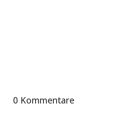
Was verbirgt sich hinter diesem Begriff "White
Dollar Worker"? In diesem Artikel werden wir uns
eingehend mit der...
0 Kommentare