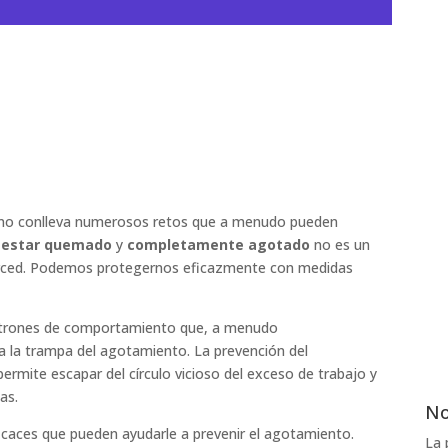
rno conlleva numerosos retos que a menudo pueden
e
estar quemado
y
completamente agotado
no es un
rced. Podemos protegernos eficazmente con medidas
patrones de comportamiento que, a menudo
 a la trampa del agotamiento. La prevención del
rmite escapar del círculo vicioso del exceso de trabajo y
as.
No
icaces que pueden ayudarle a prevenir el agotamiento.
La 