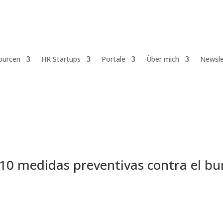
ourcen
HR Startups
Portale
Über mich
Newsle
 10 medidas preventivas contra el b