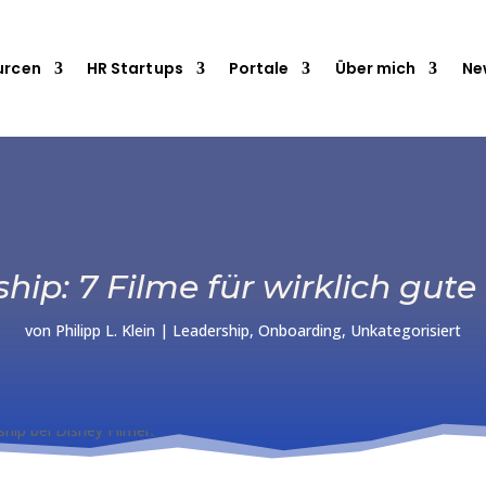
urcen
HR Startups
Portale
Über mich
Ne
hip: 7 Filme für wirklich gute
von
Philipp L. Klein
|
Leadership
,
Onboarding
,
Unkategorisiert