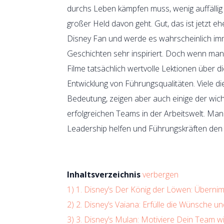
durchs Leben kämpfen muss, wenig auffällig
großer Held davon geht. Gut, das ist jetzt eh
Disney Fan und werde es wahrscheinlich imm
Geschichten sehr inspiriert. Doch wenn man
Filme tatsächlich wertvolle Lektionen über d
Entwicklung von Führungsqualitäten. Viele di
Bedeutung, zeigen aber auch einige der wich
erfolgreichen Teams in der Arbeitswelt. Man
Leadership helfen und Führungskräften den 
Inhaltsverzeichnis
verbergen
1)
1. Disney’s Der König der Löwen: Übernimm
2)
2. Disney’s Vaiana: Erfülle die Wünsche u
3)
3. Disney’s Mulan: Motiviere Dein Team w