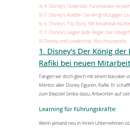
4)
4. Disney’s Cinderella: Füreinander einst
5)
5. Disney’s Aladdin: Sei ein großzügiger 
6)
6. Disney’s Toy Story: Mit kreativität leicht
7)
7. Disney’s Gegen Jede Regel: Der Inbegri
8)
Disney und Leadership: Abschlussworte
1. Disney’s Der König de
Rafiki bei neuen Mitarbei
Fangen wir doch gleich mit einem klassiker
Mentor aller Disney Figuren, Rafiki. Er schaff
zum Biepsiel Simba dazu, Antworten auf sein
Learning für Führungskräfte:
Wenn jemand neu in Ihrem Unternehmen ist, 