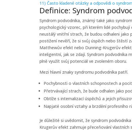
11)
Často kladené otázky a odpovědi o syndro
Definice: Syndrom podvo
Syndrom podvodníka, známý také jako syndrom
psychologický vzorec, při kterém lidé pochybují
neustálý vnitřní strach, že budou odhaleni jak
postižení nevěří, že si svůj úspěch nebo štěstí z
Matthewův efekt nebo Dunning-Krugerův efekt, 
inteligentní, jak se zdají. Syndrom podvodníka 
plně využít svůj potenciál ve zvoleném oboru.
Mezi hlavní znaky syndromu podvodníka patří.
Pochybnosti o vlastních schopnostech a pocit,
Přetrvávající strach, že bude odhalen jako po
Obtíže s internalizací úspěchů a jejich přisu
Napjaté osobní vztahy a brzdění profesního r
Je důležité si uvědomit, že syndrom podvodníka
Krugerův efekt zahrnuje přeceňování vlastní