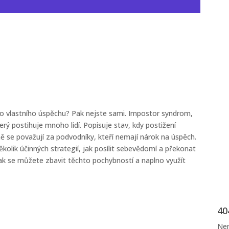
ho vlastního úspěchu? Pak nejste sami. Impostor syndrom,
rý postihuje mnoho lidí. Popisuje stav, kdy postižení
ně se považují za podvodníky, kteří nemají nárok na úspěch.
kolik účinných strategií, jak posílit sebevědomí a překonat
ak se můžete zbavit těchto pochybností a naplno využít
40
Nen