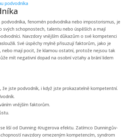
mu podvodníka
dníka
 podvodníka, fenomén podvodníka nebo impostorismus, je
 o svých schopnostech, talentu nebo úspěších a mají
o podvodníci. Navzdory vnějším důkazům o své kompetenci
asloužili. Své úspěchy mylně přisuzují faktorům, jako je
nebo mají pocit, že klamou ostatní, protože nejsou tak
může mít negativní dopad na osobní vztahy a brání lidem
 že jste podvodník, i když jste prokazatelně kompetentní.
dvodník.
zováním vnějším faktorům.
ůstu.
 se liší od Dunning-Krugerova efektu. Zatímco Dunningův-
ch schopností navzdory omezeným kompetencím, syndrom