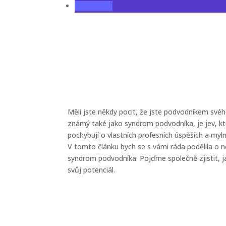
Měli jste někdy pocit, že jste podvodníkem své
známý také jako syndrom podvodníka, je jev, kte
pochybují o vlastních profesních úspěších a myl
V tomto článku bych se s vámi ráda podělila o ně
syndrom podvodníka. Pojďme společně zjistit, j
svůj potenciál.