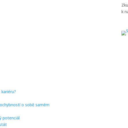
Zku
k n
kariéru?
pochybností o sobě samém
ý potenciál
stát