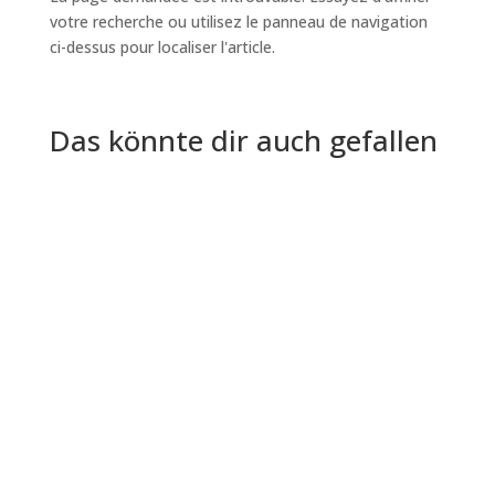
votre recherche ou utilisez le panneau de navigation
ci-dessus pour localiser l'article.
Das könnte dir auch gefallen
Lancer un nouveau projet ressemble parfois à
un voyage passionnant vers l'inconnu - plein de
possibilités, mais aussi...