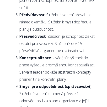
jasnou vizi a schopnost tuto vizi přesvědčivě
sdělit.
Předvídavost
: Služebné vedení přesahuje
rámec okamžiku. Služebník myslí dopředu a
plánuje budoucnost.
Přesvědčivost
: Zásadní je schopnost získat
ostatní pro svou vizi. Služebník dokáže
přesvědčivě argumentovat a inspirovat.
Konceptualizace
: Uvádění myšlenek do
praxe vyžaduje promyšlenou konceptualizaci.
Servant leader dokáže abstraktní koncepty
přeměnit na konkrétní plány.
Smysl pro odpovědnost (správcovství
):
Služebné vedení znamená převzetí
odpovědnosti za blaho organizace a jejích