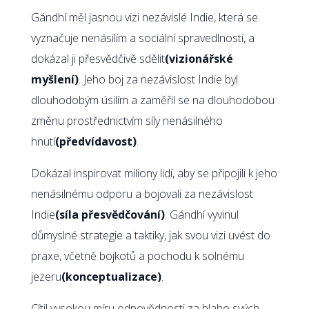
Gándhí měl jasnou vizi nezávislé Indie, která se
vyznačuje nenásilím a sociální spravedlností, a
dokázal ji přesvědčivě sdělit
(vizionářské
myšlení)
. Jeho boj za nezávislost Indie byl
dlouhodobým úsilím a zaměřil se na dlouhodobou
změnu prostřednictvím síly nenásilného
hnutí
(předvídavost)
.
Dokázal inspirovat miliony lidí, aby se připojili k jeho
nenásilnému odporu a bojovali za nezávislost
Indie
(síla přesvědčování)
. Gándhí vyvinul
důmyslné strategie a taktiky, jak svou vizi uvést do
praxe, včetně bojkotů a pochodu k solnému
jezeru
(konceptualizace)
.
Cítil vysokou míru odpovědnosti za blaho svých