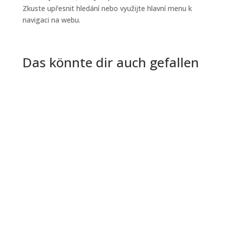
Zkuste upřesnit hledání nebo využijte hlavní menu k
navigaci na webu.
Das könnte dir auch gefallen
Zahájení nového projektu je někdy jako
vzrušující cesta do neznáma - plná možností,
ale i možných překážek. Stejně...