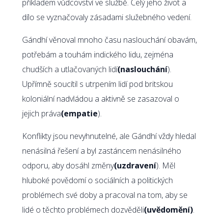
příkladem vůdcovství ve službě. Celý jeho život a
dílo se vyznačovaly zásadami služebného vedení.
Gándhí věnoval mnoho času naslouchání obavám,
potřebám a touhám indického lidu, zejména
chudších a utlačovaných lidí
(naslouchání
).
Upřímně soucítil s utrpením lidí pod britskou
koloniální nadvládou a aktivně se zasazoval o
jejich práva
(empatie
).
Konflikty jsou nevyhnutelné, ale Gándhí vždy hledal
nenásilná řešení a byl zastáncem nenásilného
odporu, aby dosáhl změny
(uzdravení
). Měl
hluboké povědomí o sociálních a politických
problémech své doby a pracoval na tom, aby se
lidé o těchto problémech dozvěděli
(uvědomění)
.