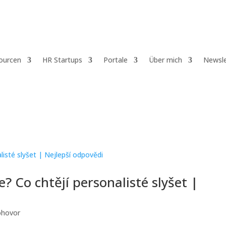
ourcen
HR Startups
Portale
Über mich
Newsle
e? Co chtějí personalisté slyšet |
ohovor