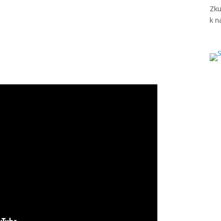
Zku
k n