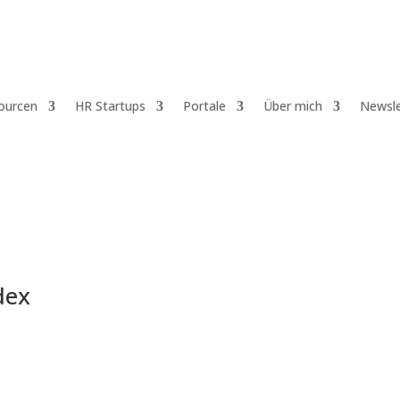
ourcen
HR Startups
Portale
Über mich
Newsle
dex