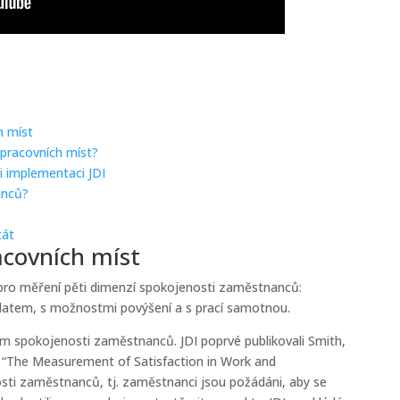
h míst
 pracovních míst?
i implementaci JDI
anců?
tát
acovních míst
j pro měření pěti dimenzí spokojenosti zaměstnanců:
platem, s možnostmi povýšení a s prací samotnou.
m spokojenosti zaměstnanců. JDI poprvé publikovali Smith,
ze “The Measurement of Satisfaction in Work and
osti zaměstnanců, tj. zaměstnanci jsou požádáni, aby se