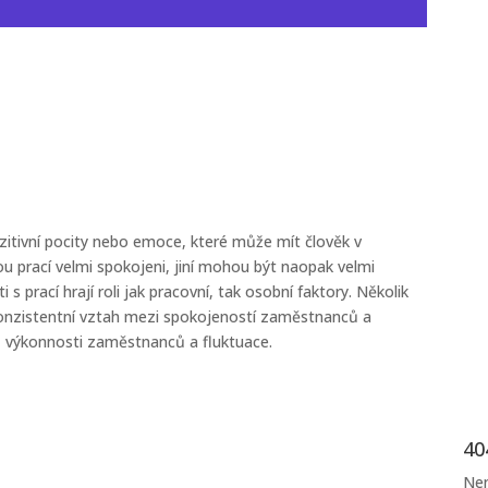
itivní pocity nebo emoce, které může mít člověk v
vou prací velmi spokojeni, jiní mohou být naopak velmi
s prací hrají roli jak pracovní, tak osobní faktory. Několik
 konzistentní vztah mezi spokojeností zaměstnanců a
eň výkonnosti zaměstnanců a fluktuace.
40
Nen