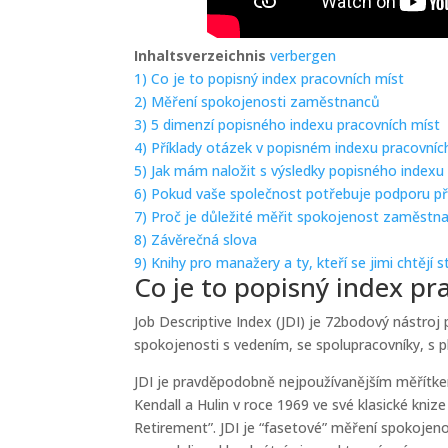
Inhaltsverzeichnis
verbergen
1)
Co je to popisný index pracovních míst
2)
Měření spokojenosti zaměstnanců
3)
5 dimenzí popisného indexu pracovních míst
4)
Příklady otázek v popisném indexu pracovníc
5)
Jak mám naložit s výsledky popisného indexu
6)
Pokud vaše společnost potřebuje podporu př
7)
Proč je důležité měřit spokojenost zaměstn
8)
Závěrečná slova
9)
Knihy pro manažery a ty, kteří se jimi chtějí s
Co je to popisný index pr
Job Descriptive Index (JDI) je 72bodový nástro
spokojenosti s vedením, se spolupracovníky, s 
JDI je pravděpodobně nejpoužívanějším měřítke
Kendall a Hulin v roce 1969 ve své klasické kni
Retirement”. JDI je “fasetové” měření spokojen