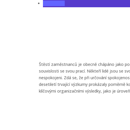
Štěstí zaměstnanců je obecně chápáno jako poz
souvislosti se svou prací. Někteří lidé jsou se s
nespokojeni. Zdá se, že při určování spokojenosti 
desetiletí trvající výzkumy prokázaly poměrně
klíčovými organizačními výsledky, jako je úrov