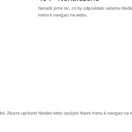
verr
Nenašli jsme nic, co by odpovídalo vašemu hledán
covní
menu k navigaci na webu.
ný
ásadní
třebám
émat, které
šlenka
anizace
..
ní. Zkuste upřesnit hledání nebo využijte hlavní menu k navigaci na 