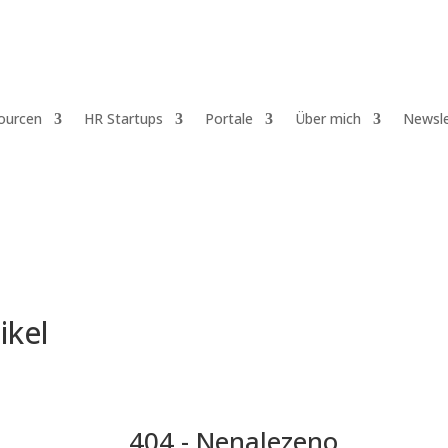
ourcen
HR Startups
Portale
Über mich
Newsle
ikel
ry:
404 - Nenalezeno