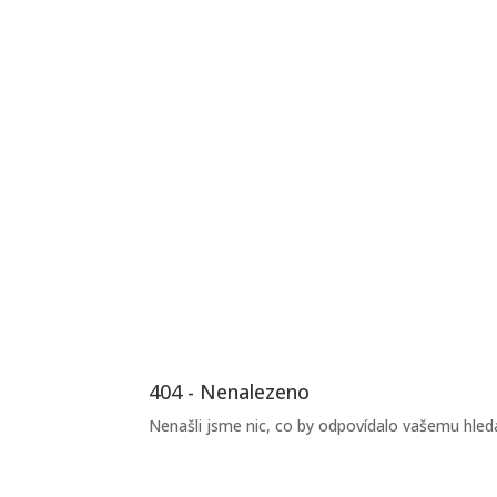
Průzkum společnosti Fi
ukázal, že čtyřdenní pra
týden je velmi oblíbe
V neustále se měnícím světě práce je z
přizpůsobovat se novým trendům a po
zaměstnanců. Jedním z těchto aktuálních t
přitahuje stále větší pozornost, je my
čtyřdenního pracovního týdne. Tato org
pracovní doby nabývá v posledních.
Přečtěte si více
404 - Nenalezeno
Nenašli jsme nic, co by odpovídalo vašemu hledá