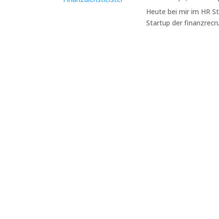
Heute bei mir im HR St
Startup der finanzrecrui
Vormarsch sind, dann ist es definitiv Home-Office und...