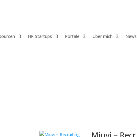
sourcen
HR Startups
Portale
Über mich
Newsl
Wie
Miuvi – Recr