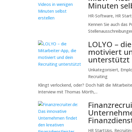
n mit
Minuten selb
ten
HR-Software
,
HR Star
Kennen Sie auch das Pr
heit, mit
Stellenausschreibungen 
nterim Aid,
ner Peter
LOLYO – die
 gerufen,
motiviert u
nen Interim
unterstützt
Unkategorisiert
,
Emplo
Recruiting
Klingt verlockend, oder? Doch hält die Mitarbei
Interview mit Thomas Mörth,...
Finanzrecrui
Unternehmen
Finanzdienst
HR StartUps
,
Recruitin